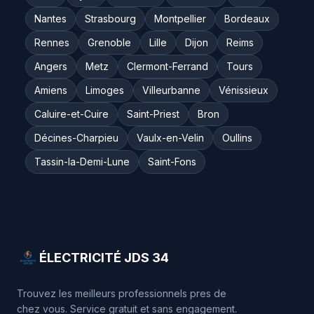
Nantes
Strasbourg
Montpellier
Bordeaux
Rennes
Grenoble
Lille
Dijon
Reims
Angers
Metz
Clermont-Ferrand
Tours
Amiens
Limoges
Villeurbanne
Vénissieux
Caluire-et-Cuire
Saint-Priest
Bron
Décines-Charpieu
Vaulx-en-Velin
Oullins
Tassin-la-Demi-Lune
Saint-Fons
ÉLECTRICITÉ JDS 34
Trouvez les meilleurs professionnels pres de
chez vous. Service gratuit et sans engagement.