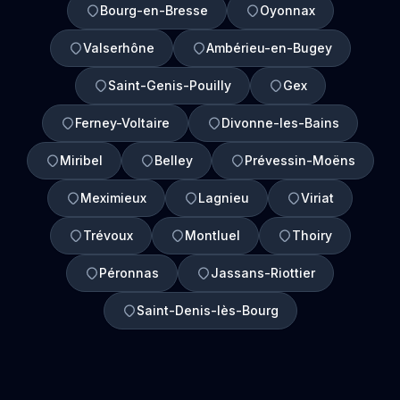
Bourg-en-Bresse
Oyonnax
Valserhône
Ambérieu-en-Bugey
Saint-Genis-Pouilly
Gex
Ferney-Voltaire
Divonne-les-Bains
Miribel
Belley
Prévessin-Moëns
Meximieux
Lagnieu
Viriat
Trévoux
Montluel
Thoiry
Péronnas
Jassans-Riottier
Saint-Denis-lès-Bourg