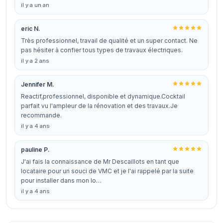
il y a un an
eric N.
Très professionnel, travail de qualité et un super contact. Ne
pas hésiter à confier tous types de travaux électriques.
il y a 2 ans
Jennifer M.
Reactif,professionnel, disponible et dynamique.Cocktail
parfait vu l'ampleur de la rénovation et des travaux.Je
recommande.
il y a 4 ans
pauline P.
J'ai fais la connaissance de Mr Descaillots en tant que
locataire pour un souci de VMC et je l'ai rappelé par la suite
pour installer dans mon lo…
il y a 4 ans