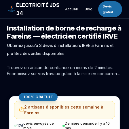
ÉLECTRICITÉ JDS
Devis
Accueil
Blog
34
gratuit
Installation de borne de recharge à
Fareins — électricien certifié IRVE
Obtenez jusqu'à 3 devis d'installateurs IRVE à Fareins et
profitez des aides disponibles
Trouvez un artisan de confiance en moins de 2 minutes.
Économisez sur vos travaux grâce à la mise en concurrence
réelle des experts de Fareins.
100% GRATUIT
2 artisans disponibles cette semaine à
⏱️
Fareins
devis envoyés ce
Dernière demande il y a 10
✅
176
|
mois
min