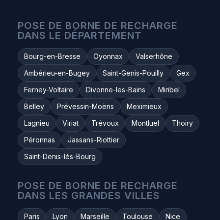
POSE DE BORNE DE RECHARGE
DANS LE DÉPARTEMENT
Bourg-en-Bresse
Oyonnax
Valserhône
Ambérieu-en-Bugey
Saint-Genis-Pouilly
Gex
Ferney-Voltaire
Divonne-les-Bains
Miribel
Belley
Prévessin-Moëns
Meximieux
Lagnieu
Viriat
Trévoux
Montluel
Thoiry
Péronnas
Jassans-Riottier
Saint-Denis-lès-Bourg
POSE DE BORNE DE RECHARGE
DANS LES GRANDES VILLES
Paris
Lyon
Marseille
Toulouse
Nice