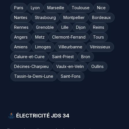
Paris
Lyon
Marseille
Toulouse
Nice
Nantes
Strasbourg
Montpellier
Bordeaux
Rennes
Grenoble
Lille
Dijon
Reims
Angers
Metz
Clermont-Ferrand
Tours
Amiens
Limoges
Villeurbanne
Vénissieux
Caluire-et-Cuire
Saint-Priest
Bron
Décines-Charpieu
Vaulx-en-Velin
Oullins
Tassin-la-Demi-Lune
Saint-Fons
ÉLECTRICITÉ JDS 34