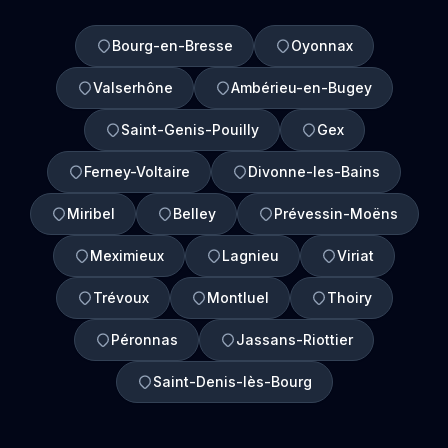
Bourg-en-Bresse
Oyonnax
Valserhône
Ambérieu-en-Bugey
Saint-Genis-Pouilly
Gex
Ferney-Voltaire
Divonne-les-Bains
Miribel
Belley
Prévessin-Moëns
Meximieux
Lagnieu
Viriat
Trévoux
Montluel
Thoiry
Péronnas
Jassans-Riottier
Saint-Denis-lès-Bourg