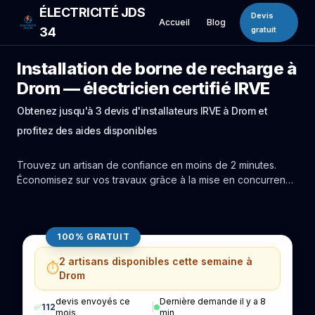
ÉLECTRICITÉ JDS
Devis
Accueil
Blog
34
gratuit
Installation de borne de recharge à
Drom — électricien certifié IRVE
Obtenez jusqu'à 3 devis d'installateurs IRVE à Drom et
profitez des aides disponibles
Trouvez un artisan de confiance en moins de 2 minutes.
Économisez sur vos travaux grâce à la mise en concurrence
réelle des experts de Drom.
100% GRATUIT
2 artisans disponibles cette semaine à
⏱️
Drom
devis envoyés ce
Dernière demande il y a 8
✅
112
|
mois
min