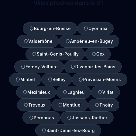
Villes proches dans le 01
Bourg-en-Bresse
Oyonnax
Valserhône
Ambérieu-en-Bugey
Saint-Genis-Pouilly
Gex
Ferney-Voltaire
Divonne-les-Bains
Miribel
Belley
Prévessin-Moëns
Meximieux
Lagnieu
Viriat
Trévoux
Montluel
Thoiry
Péronnas
Jassans-Riottier
Saint-Denis-lès-Bourg