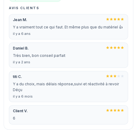
AVIS CLIENTS
Jean M.
Y a vraiment tout ce qui faut. Et même plus que du matériel 👍
il y a 6 ans
Daniel B.
Très bien, bon conseil parfait
il y a 2 ans
titi C.
Y a du choix, mais délais réponse,suivi et réactivité à revoir
Déçu
il y a 6 mois
Client V.
6