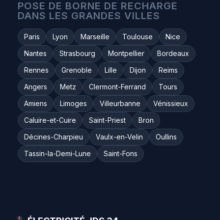
POSE DE BORNE DE RECHARGE
DANS LES GRANDES VILLES
Paris
Lyon
Marseille
Toulouse
Nice
Nantes
Strasbourg
Montpellier
Bordeaux
Rennes
Grenoble
Lille
Dijon
Reims
Angers
Metz
Clermont-Ferrand
Tours
Amiens
Limoges
Villeurbanne
Vénissieux
Caluire-et-Cuire
Saint-Priest
Bron
Décines-Charpieu
Vaulx-en-Velin
Oullins
Tassin-la-Demi-Lune
Saint-Fons