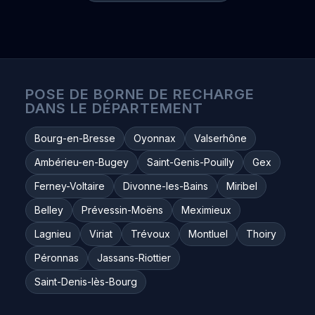
POSE DE BORNE DE RECHARGE
DANS LE DÉPARTEMENT
Bourg-en-Bresse
Oyonnax
Valserhône
Ambérieu-en-Bugey
Saint-Genis-Pouilly
Gex
Ferney-Voltaire
Divonne-les-Bains
Miribel
Belley
Prévessin-Moëns
Meximieux
Lagnieu
Viriat
Trévoux
Montluel
Thoiry
Péronnas
Jassans-Riottier
Saint-Denis-lès-Bourg