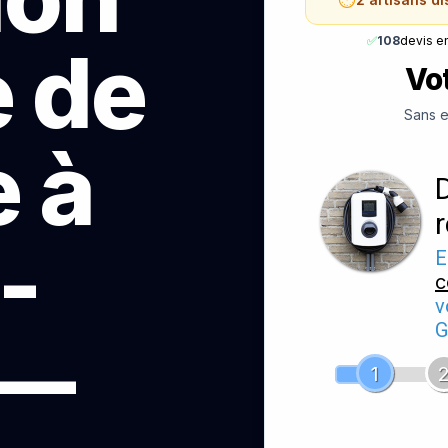
✅
108
devis e
e de
Vot
Sans e
 à
-
E
c
v
G
 —
1