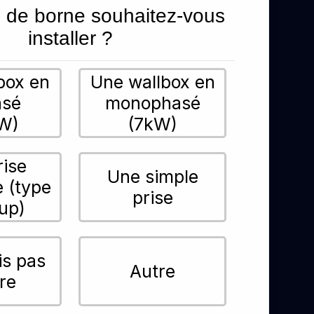
 de borne souhaitez-vous
installer ?
box en
Une wallbox en
asé
monophasé
W)
(7kW)
rise
Une simple
e (type
prise
up)
is pas
Autre
re