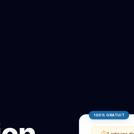
100% GRATUIT
ion
⏱️
2 artisans d