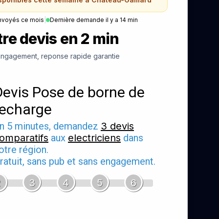
nvoyés ce mois
|
Dernière demande il y a 14 min
re devis en 2 min
ngagement, reponse rapide garantie
Devis Pose de borne de
recharge
n 5 minutes, demandez
3 devis
omparatifs
aux
electriciens
dans
otre région.
ratuit, sans pub et sans engagement.
2
3
4
5
6