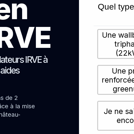
ien
Quel type
 IRVE
Une wall
triph
(22k
lateurs IRVE à
 aides
Une p
renforcé
green
ns de 2
ce à la mise
Je ne sa
hâteau-
enco