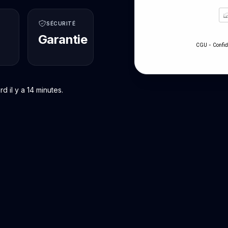
SÉCURITÉ
Garantie
-
CGU
Confid
 il y a 14 minutes.