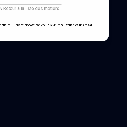
Retour à la liste des métiers
- Service proposé par
-
entialité
ViteUnDevis.com
Vous êtes un artisan ?