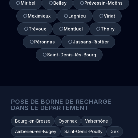
Miribel
Belley
Prévessin-Moëns
Meximieux
Lagnieu
Viriat
Trévoux
Montluel
Thoiry
Péronnas
Jassans-Riottier
Saint-Denis-lès-Bourg
POSE DE BORNE DE RECHARGE
DANS LE DÉPARTEMENT
Bourg-en-Bresse
Oyonnax
Valserhône
Ambérieu-en-Bugey
Saint-Genis-Pouilly
Gex