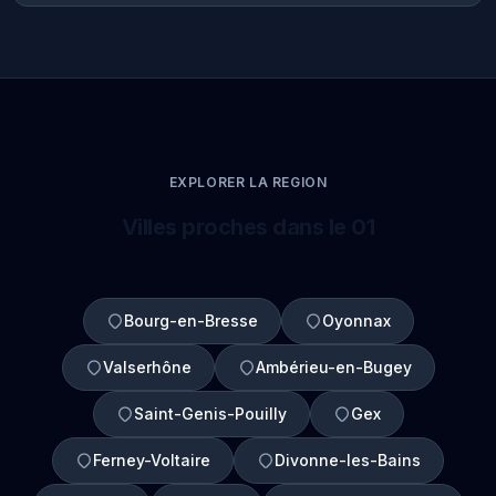
EXPLORER LA REGION
Villes proches dans le 01
Bourg-en-Bresse
Oyonnax
Valserhône
Ambérieu-en-Bugey
Saint-Genis-Pouilly
Gex
Ferney-Voltaire
Divonne-les-Bains