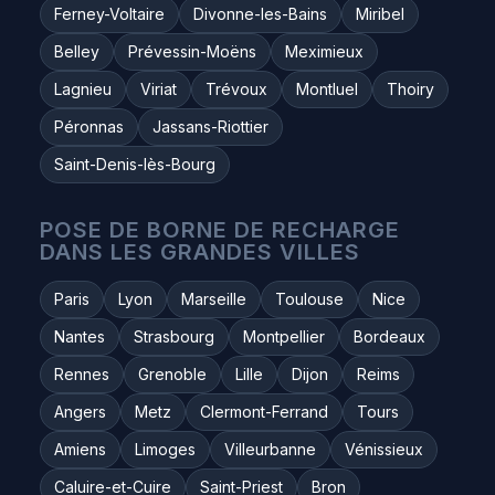
Ferney-Voltaire
Divonne-les-Bains
Miribel
Belley
Prévessin-Moëns
Meximieux
Lagnieu
Viriat
Trévoux
Montluel
Thoiry
Péronnas
Jassans-Riottier
Saint-Denis-lès-Bourg
POSE DE BORNE DE RECHARGE
DANS LES GRANDES VILLES
Paris
Lyon
Marseille
Toulouse
Nice
Nantes
Strasbourg
Montpellier
Bordeaux
Rennes
Grenoble
Lille
Dijon
Reims
Angers
Metz
Clermont-Ferrand
Tours
Amiens
Limoges
Villeurbanne
Vénissieux
Caluire-et-Cuire
Saint-Priest
Bron