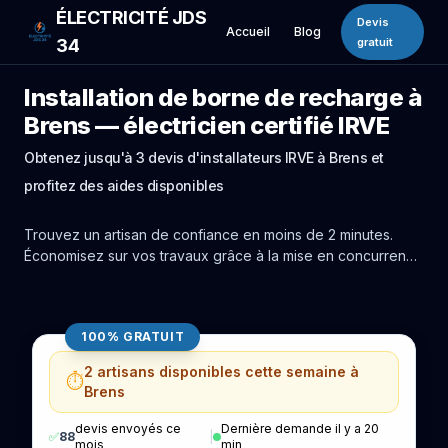
ÉLECTRICITÉ JDS
Devis
Accueil
Blog
34
gratuit
Installation de borne de recharge à
Brens — électricien certifié IRVE
Obtenez jusqu'à 3 devis d'installateurs IRVE à Brens et
profitez des aides disponibles
Trouvez un artisan de confiance en moins de 2 minutes.
Économisez sur vos travaux grâce à la mise en concurrence
réelle des experts de Brens.
100% GRATUIT
2 artisans disponibles cette semaine à
⏱️
Brens
devis envoyés ce
Dernière demande il y a 20
✅
88
|
mois
min